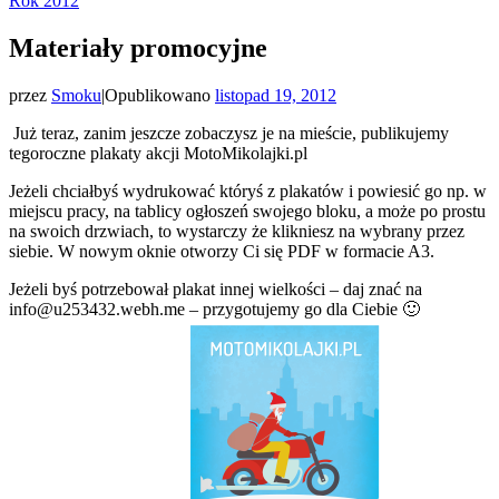
Rok 2012
Materiały promocyjne
przez
Smoku
|
Opublikowano
listopad 19, 2012
Już teraz, zanim jeszcze zobaczysz je na mieście, publikujemy
tegoroczne plakaty akcji MotoMikolajki.pl
Jeżeli chciałbyś wydrukować któryś z plakatów i powiesić go np. w
miejscu pracy, na tablicy ogłoszeń swojego bloku, a może po prostu
na swoich drzwiach, to wystarczy że klikniesz na wybrany przez
siebie. W nowym oknie otworzy Ci się PDF w formacie A3.
Jeżeli byś potrzebował plakat innej wielkości – daj znać na
info@u253432.webh.me – przygotujemy go dla Ciebie 🙂