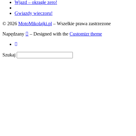
Przeglądanie
Poprzedni
Wjazd – okrągłe zero!
post
Powrót
Wpisów
do
Następny
Gwiazdy wieczoru!
listy
post
© 2026
MotoMikolajki.pl
– Wszelkie prawa zastrzezone
postów
Napędzany
– Designed with the
Customizr theme
Szukaj