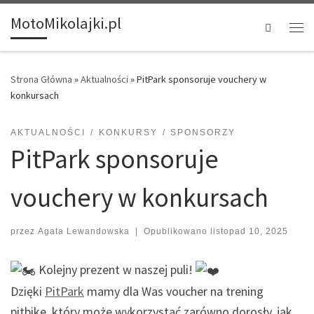
MotoMikolajki.pl
Search
Strona Główna
»
Aktualności
»
PitPark sponsoruje vouchery w
konkursach
AKTUALNOŚCI
KONKURSY
SPONSORZY
PitPark sponsoruje
vouchery w konkursach
przez
Agata Lewandowska
|
Opublikowano
listopad 10, 2025
Kolejny prezent w naszej puli!
Dzięki
PitPark
mamy dla Was voucher na trening
pitbike, który może wykorzystać zarówno dorosły, jak