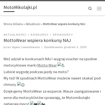
MotoMikolajki.pl
Search
Strona Główna
»
Aktualności
»
MottoWear wspiera konkursy NAJ
AKTUALNOŚCI
KONKURSY
SPONSORZY
MottoWear wspiera konkursy NAJ
przez
Agata Lewandowska
|
Opublikowano
grudzień 3, 2025
Weź udział w konkursach NAJ i wygraj voucher na spodnie
motocyklowe marki
Motto Wear
Lubicie wygodę podczas jazdy na moto?
My też! W spodniach MottoWear możecie nawet skakać pod
chmury.
Dziękujemy MottoWear za wsparcie. Wasze zaangażowanie i
serce dla motocyklistów sprawiają, że Motomikolajki
nabierają mocy!