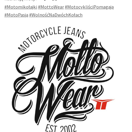
#Motomikołajki
#MottoWear
#MotocykliściPomagają
#MotoPasja
#WolnośćNaDwóchKołach