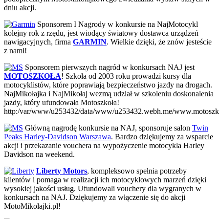
dniu akcji.
Sponsorem I Nagrody w konkursie na NajMotocykl
kolejny rok z rzędu, jest wiodący światowy dostawca urządzeń
nawigacyjnych, firma
GARMIN
. Wielkie dzięki, że znów jesteście
z nami!
Sponsorem pierwszych nagród w konkursach NAJ jest
MOTOSZKOŁA
! Szkoła od 2003 roku prowadzi kursy dla
motocyklistów, które poprawiają bezpieczeństwo jazdy na drogach.
NajMikołajka i NajMikołaj wezmą udział w szkoleniu doskonalenia
jazdy, który ufundowała Motoszkoła!
http:/var/www/u253432/data/www/u253432.webh.me/www.motoszko
Główną nagrodę konkursie na NAJ, sponsoruje salon
Twin
Peaks Harley-Davidson Warszawa
. Bardzo dziękujemy za wsparcie
akcji i przekazanie vouchera na wypożyczenie motocykla Harley
Davidson na weekend.
Liberty Motors
, kompleksowo spełnia potrzeby
klientów i pomaga w realizacji ich motocyklowych marzeń dzięki
wysokiej jakości usług. Ufundowali vouchery dla wygranych w
konkursach na NAJ. Dziękujemy za włączenie się do akcji
MotoMikolajki.pl!