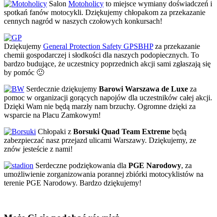
Salon
Motoholicy
to miejsce wymiany doświadczeń i
spotkań fanów motocykli. Dziękujemy chłopakom za przekazanie
cennych nagród w naszych czołowych konkursach!
Dziękujemy
General Protection Safety GPSBHP
za przekazanie
chemii gospodarczej i słodkości dla naszych podopiecznych. To
bardzo budujące, że uczestnicy poprzednich akcji sami zgłaszają się
by pomóc 🙂
Serdecznie dziękujemy
Barowi Warszawa de Luxe
za
pomoc w organizacji gorących napojów dla uczestników całej akcji.
Dzięki Wam nie będą marzły nam brzuchy. Ogromne dzięki za
wsparcie na Placu Zamkowym!
Chłopaki z
Borsuki Quad Team Extreme
będą
zabezpieczać nasz przejazd ulicami Warszawy. Dziękujemy, ze
znów jesteście z nami!
Serdeczne podziękowania dla
PGE Narodowy
, za
umożliwienie zorganizowania porannej zbiórki motocyklistów na
terenie PGE Narodowy. Bardzo dziękujemy!