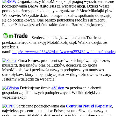
Organizatorzy MotoMikolajki.pl pragną wyrazić serdeczne
podziękowania
BMW Auto Fus
za wsparcie akcji. Dzięki Waszej
pomocy możemy po raz kolejny zorganizować MotoMikolajki.pl w
Warszawie. Wszystkie dzieci biorące udział w spotkaniu dołączają
się do podziękowań. One bardzo potrzebują radości i uśmiechu.
Pomoc Państwa jest właśnie takim darem. Bardzo dziękujemy!
Serdeczne podziękowania dla
m-Trade
za
przekazane środki na akcję MotoMikołajki.pl. Wielkie dzięki, że
jesteście z
nami!
http:/var/www/u253432/data/www/u253432.webh.me/mtrade.p
Firma
Fanex
, producent sosów, ketchupów, majonezów,
musztard, dressingów oraz paluszków, dołączyła do grona
MotoMikołajów i przekazała naszym podopiecznym mnóstwo
smakołyków, którymi będą się zajadać w długie zimowe wieczory.
Jesteśmy wdzięczni za wsparcie!
Dziękujemy firmie
4Vision
za przekazanie chemii
gospodarczej dla naszych podopiecznych. Wielkie dzięki za
wsparcie akcji!
Serdeczne podziękowania dla
Centrum Nauki Kopernik
,
największego centrum nauki w Polsce, za umożliwienie naszym
podopiecznym MotoMikołajkowego zwiedzania wystaw stałych w