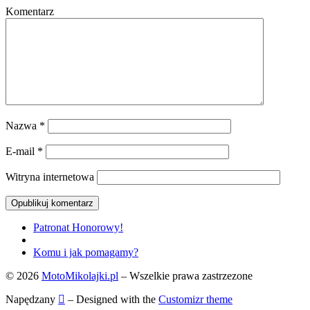
Komentarz
Nazwa
*
E-mail
*
Witryna internetowa
Przeglądanie
Poprzedni
Patronat Honorowy!
post
Powrót
Wpisów
do
Następny
Komu i jak pomagamy?
listy
post
© 2026
MotoMikolajki.pl
– Wszelkie prawa zastrzezone
postów
Napędzany
– Designed with the
Customizr theme