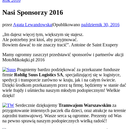
Rok 2016
Nasi Sponsorzy 2016
przez
Agata Lewandowska
|
Opublikowano
październik 30, 2016
„Im dajesz więcej tym, większym się stajesz.
Ale potrzebny jest ktoś, aby przyjmować.
Bowiem dawać to nie znaczy tracić”. Antoine de Saint Exupery
Mamy ogromny zaszczyt przedstawić sponsorów i partnerów akcji
MotoMikołajki.pl 2016
Pragniemy bardzo podziękować za przekazane fundusze
firmie
Rohlig Suus Logistics SA
, specjalizującej się w logistyce,
spedycji i transporcie zarówno w kraju, jak i na całym świecie.
Dzięki środkom przekazanym przez tą firmę, będziemy w stanie dać
wiele frajdy i uśmiechu naszym młodym podopiecznym! Wielkie
dzięki!
Serdecznie dziękujemy
Tramwajom Warszawskim
za
przygotowanie imiennych paczek dla dzieci, oraz atrakcje na terenie
zajezdni tramwajowej. Wasze serca są ogromne. Prezenty od Was
na pewno sprawią naszym podopiecznych wielką radość!