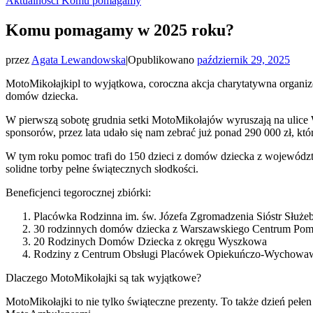
Aktualności
Komu pomagamy
Komu pomagamy w 2025 roku?
przez
Agata Lewandowska
|
Opublikowano
październik 29, 2025
MotoMikołajkipl to wyjątkowa, coroczna akcja charytatywna organiz
domów dziecka.
W pierwszą sobotę grudnia setki MotoMikołajów wyruszają na ulice
sponsorów, przez lata udało się nam zebrać już ponad 290 000 zł, kto
W tym roku pomoc trafi do 150 dzieci z domów dziecka z województw
solidne torby pełne świątecznych słodkości.
Beneficjenci tegorocznej zbiórki:
Placówka Rodzinna im. św. Józefa Zgromadzenia Sióstr Słuz
30 rodzinnych domów dziecka z Warszawskiego Centrum Pom
20 Rodzinych Domów Dziecka z okręgu Wyszkowa
Rodziny z Centrum Obsługi Placówek Opiekuńczo-Wychow
Dlaczego MotoMikołajki są tak wyjątkowe?
MotoMikołajki to nie tylko świąteczne prezenty. To także dzień pełen