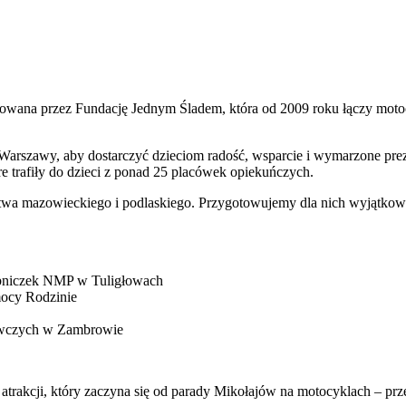
owana przez Fundację Jednym Śladem, która od 2009 roku łączy motoc
 Warszawy, aby dostarczyć dzieciom radość, wsparcie i wymarzone pre
́re trafiły do dzieci z ponad 25 placówek opiekuńczych.
a mazowieckiego i podlaskiego. Przygotowujemy dla nich wyjątkowe 
̇ebniczek NMP w Tuligłowach
ocy Rodzinie
awczych w Zambrowie
 atrakcji, który zaczyna się od parady Mikołajów na motocyklach – przem