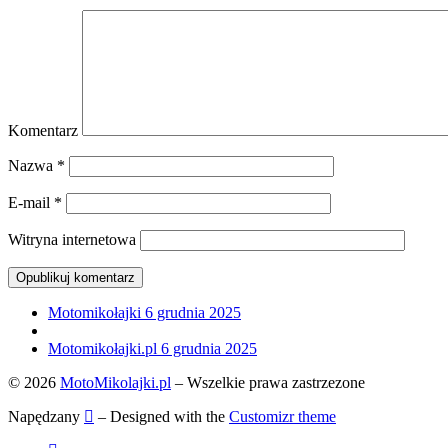
Komentarz
Nazwa
*
E-mail
*
Witryna internetowa
Przeglądanie
Poprzedni
Motomikołajki 6 grudnia 2025
post
Powrót
Wpisów
do
Następny
Motomikołajki.pl 6 grudnia 2025
listy
post
© 2026
MotoMikolajki.pl
– Wszelkie prawa zastrzezone
postów
Napędzany
– Designed with the
Customizr theme