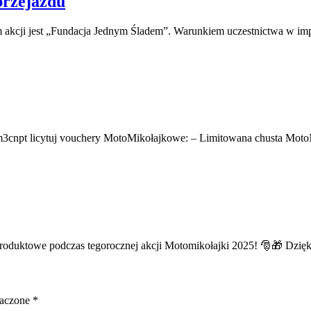
przejazdu
t „Fundacja Jednym Śladem”. Warunkiem uczestnictwa w imprezie 
.pl/m3cnpt licytuj vouchery MotoMikołajkowe: – Limitowana chusta Moto
e produktowe podczas tegorocznej akcji Motomikołajki 2025! 🎅🎁 D
naczone
*