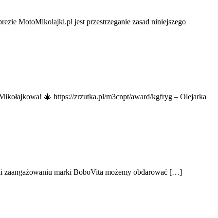
MotoMikolajki.pl jest przestrzeganie zasad niniejszego
Mikołajkowa! 🎄 https://zrzutka.pl/m3cnpt/award/kgfryg – Olejarka
zięki zaangażowaniu marki BoboVita możemy obdarować […]