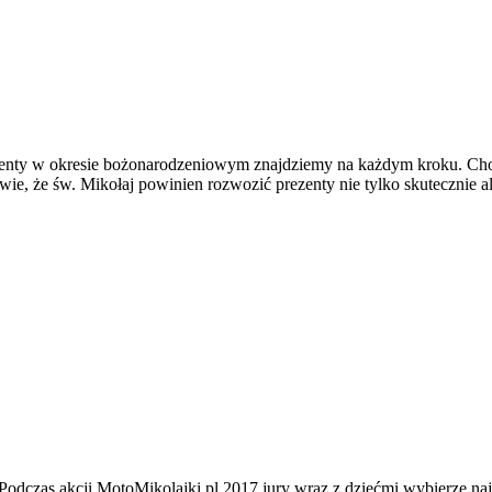
nty w okresie bożonarodzeniowym znajdziemy na każdym kroku. Choink
 że św. Mikołaj powinien rozwozić prezenty nie tylko skutecznie al
odczas akcji MotoMikolajki.pl 2017 jury wraz z dziećmi wybierze najp