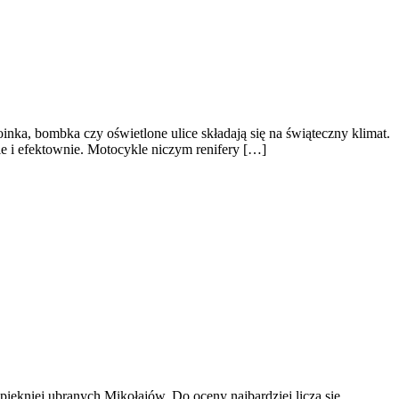
a, bombka czy oświetlone ulice składają się na świąteczny klimat.
e i efektownie. Motocykle niczym renifery […]
iękniej ubranych Mikołajów. Do oceny najbardziej liczą się