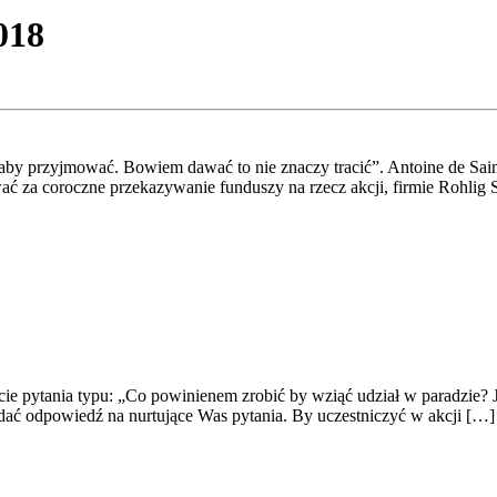
018
oś, aby przyjmować. Bowiem dawać to nie znaczy tracić”. Antoine de 
 za coroczne przekazywanie funduszy na rzecz akcji, firmie Rohlig Su
cie pytania typu: „Co powinienem zrobić by wziąć udział w paradzie? 
dać odpowiedź na nurtujące Was pytania. By uczestniczyć w akcji […]