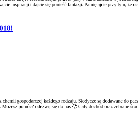
jcie inspiracji i dajcie się ponieść fantazji. Pamiętajcie przy tym, że
018!
z chemii gospodarczej każdego rodzaju. Słodycze są dodawane do pacze
 Możesz pomóc? odezwij się do nas 🙂 Cały dochód oraz zebrane środ