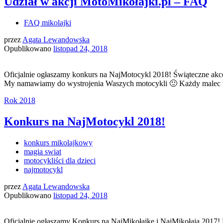
Udział w akcji MotoMikołajki.pl – FAQ
FAQ mikolajki
przez
Agata Lewandowska
Opublikowano
listopad 24, 2018
Oficjalnie ogłaszamy konkurs na NajMotocykl 2018! Świąteczne akce
My namawiamy do wystrojenia Waszych motocykli 🙂 Każdy malec wie,
Rok 2018
Konkurs na NajMotocykl 2018!
konkurs mikolajkowy
magia swiat
motocykliści dla dzieci
najmotocykl
przez
Agata Lewandowska
Opublikowano
listopad 24, 2018
Oficjalnie ogłaszamy Konkurs na NajMikołajkę i NajMikołaja 2017! P