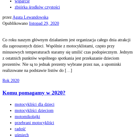
wsparcie
zbiórka środków czystości
przez
Agata Lewandowska
Opublikowano
listopad 29, 2020
Co roku naszym głównym działaniem jest organizacja całego dnia atrakcji
dla zaproszonych dzieci. Wspólnie z motocyklistami, często przy
minusowych temperaturach staramy się umilić czas podopiecznym. Jednym
z ostatnich punktów wspólnego spotkania jest przekazanie dzieciom
prezentów. Nie są to jednak prezenty wybrane przez nas, a upominki
realizowane na podstawie listów do […]
Rok 2020
Komu pomagamy w 2020?
motocykliści dla dzieci
motocykliści dzieciom
motomikołajki
przebrani motocykliści
radość
uśmiech