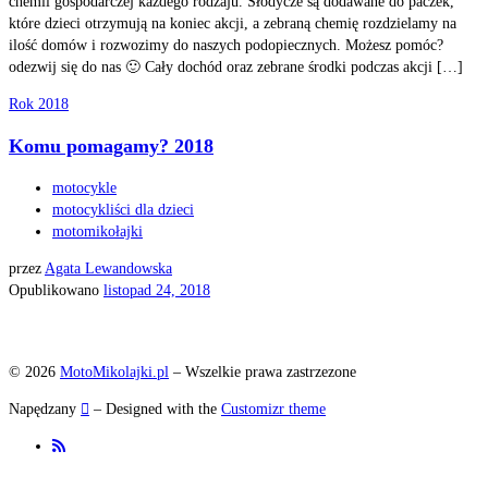
chemii gospodarczej każdego rodzaju. Słodycze są dodawane do paczek,
które dzieci otrzymują na koniec akcji, a zebraną chemię rozdzielamy na
ilość domów i rozwozimy do naszych podopiecznych. Możesz pomóc?
odezwij się do nas 🙂 Cały dochód oraz zebrane środki podczas akcji […]
Rok 2018
Komu pomagamy? 2018
motocykle
motocykliści dla dzieci
motomikołajki
przez
Agata Lewandowska
Opublikowano
listopad 24, 2018
© 2026
MotoMikolajki.pl
– Wszelkie prawa zastrzezone
Napędzany
– Designed with the
Customizr theme
Szukaj