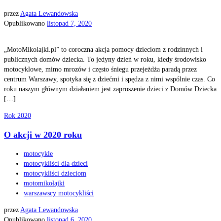
przez
Agata Lewandowska
Opublikowano
listopad 7, 2020
„MotoMikolajki.pl” to coroczna akcja pomocy dzieciom z rodzinnych i
publicznych domów dziecka. To jedyny dzień w roku, kiedy środowisko
motocyklowe, mimo mrozów i często śniegu przejeżdża paradą przez
centrum Warszawy, spotyka się z dziećmi i spędza z nimi wspólnie czas. Co
roku naszym głównym działaniem jest zaproszenie dzieci z Domów Dziecka
[…]
Rok 2020
O akcji w 2020 roku
motocykle
motocykliści dla dzieci
motocykliści dzieciom
motomikołajki
warszawscy motocykliści
przez
Agata Lewandowska
Opublikowano
listopad 6, 2020