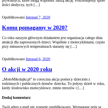
prywatnych, które mogą wspomóc naszą akcję. Potrzebujemy spore
ilości słodyczy, tych […]
Opublikowano
listopad 7, 2020
Komu pomagamy w 2020?
Co roku naszym głównym działaniem jest organizacja całego dnia
atrakcji dla zaproszonych dzieci. Wspólnie z motocyklistami, często
przy minusowych temperaturach staramy się […]
Opublikowano
listopad 6, 2020
O akcji w 2020 roku
„MotoMikolajki.pl” to coroczna akcja pomocy dzieciom z
rodzinnych i publicznych domów dziecka. To jedyny dzień w roku,
kiedy środowisko motocyklowe, mimo mrozów i […]
Dodaj komentarz
Twój adres e-mail nie zostanie opublikowany.
Wymagane pola są