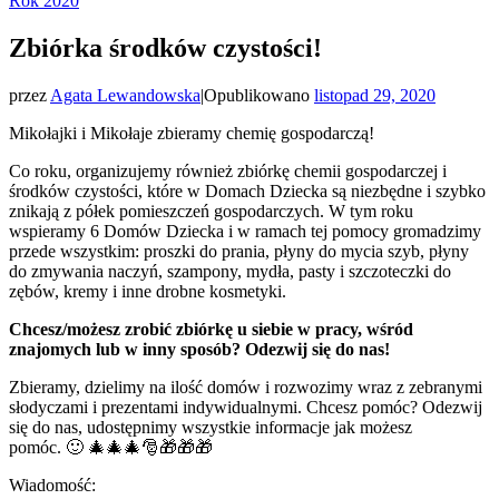
Rok 2020
Zbiórka środków czystości!
przez
Agata Lewandowska
|
Opublikowano
listopad 29, 2020
Mikołajki i Mikołaje zbieramy chemię gospodarczą!
Co roku, organizujemy również zbiórkę chemii gospodarczej i
środków czystości, które w Domach Dziecka są niezbędne i szybko
znikają z półek pomieszczeń gospodarczych. W tym roku
wspieramy 6 Domów Dziecka i w ramach tej pomocy gromadzimy
przede wszystkim: proszki do prania, płyny do mycia szyb, płyny
do zmywania naczyń, szampony, mydła, pasty i szczoteczki do
zębów, kremy i inne drobne kosmetyki.
Chcesz/możesz zrobić zbiórkę u siebie w pracy, wśród
znajomych lub w inny sposób? Odezwij się do nas!
Zbieramy, dzielimy na ilość domów i rozwozimy wraz z zebranymi
słodyczami i prezentami indywidualnymi. Chcesz pomóc? Odezwij
się do nas, udostępnimy wszystkie informacje jak możesz
pomóc. 🙂 🎄🎄🎄🎅🎁🎁🎁
Wiadomość: