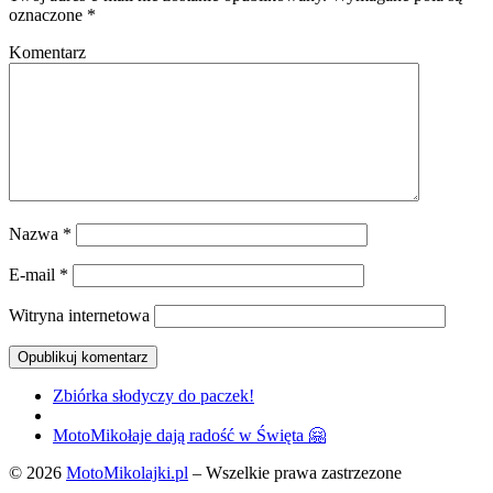
oznaczone
*
Komentarz
Nazwa
*
E-mail
*
Witryna internetowa
Przeglądanie
Poprzedni
Zbiórka słodyczy do paczek!
post
Powrót
Wpisów
do
Następny
MotoMikołaje dają radość w Święta 🤗
listy
post
© 2026
MotoMikolajki.pl
– Wszelkie prawa zastrzezone
postów