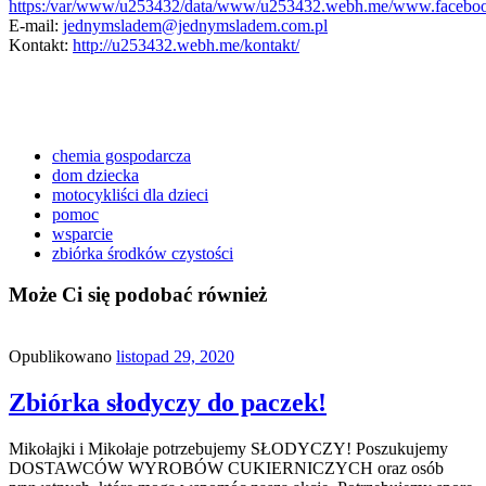
https:/var/www/u253432/data/www/u253432.webh.me/www.faceboo
E-mail:
jednymsladem@jednymsladem.com.pl
Kontakt:
http://u253432.webh.me/kontakt/
chemia gospodarcza
dom dziecka
motocykliści dla dzieci
pomoc
wsparcie
zbiórka środków czystości
Może Ci się podobać również
Opublikowano
listopad 29, 2020
Zbiórka słodyczy do paczek!
Mikołajki i Mikołaje potrzebujemy SŁODYCZY! Poszukujemy
DOSTAWCÓW WYROBÓW CUKIERNICZYCH oraz osób